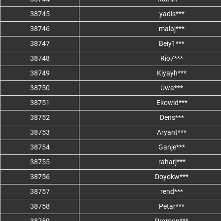
38745
yadis***
38746
malaj***
38747
Beiy1***
38748
Rio7***
38749
Kiyayh***
38750
Uwa***
38751
Ekowid***
38752
Dens***
38753
Aryant***
38754
Ganje***
38755
raharj***
38756
Doyokw***
38757
rend***
38758
Petar***