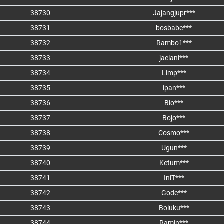
38730
Jajangjupr***
38731
bosbabe***
38732
Rambo1***
38733
jaelani***
38734
Limp***
38735
ipan***
38736
Bio***
38737
Bojo***
38738
Cosmo***
38739
Ugun***
38740
Ketum***
38741
IniT***
38742
Gode***
38743
Boluku***
38744
Ramin***