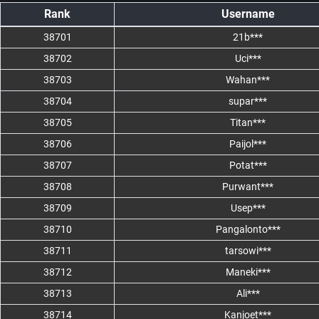
Rank
Username
38701
21b***
38702
Uci***
38703
Wahan***
38704
supar***
38705
Titan***
38706
Paijol***
38707
Potat***
38708
Purwant***
38709
Usep***
38710
Pangalonto***
38711
tarsowi***
38712
Maneki***
38713
Ali***
38714
Kanjoet***