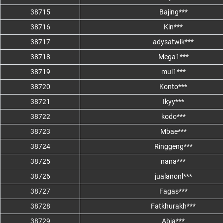
38715
Bajing***
38716
Kin***
38717
adysatwik***
38718
Mega1***
38719
mul1***
38720
Konto***
38721
Ikyy***
38722
kodo***
38723
Mbae***
38724
Ringgeng***
38725
nana***
38726
jualanonl***
38727
Fagas***
38728
Fatkhurakh***
38729
Abja***