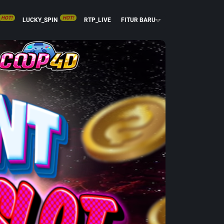
HOT!
HOT!
LUCKY_SPIN
RTP_LIVE
FITUR BARU