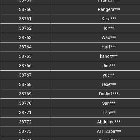
38759
Pramon***
38760
Pangera***
38761
Kera***
38762
Idi***
38763
Wad***
38764
Hatt***
38765
kancit***
38766
Jim***
38767
yat***
38768
rebe***
38769
Dudin1***
38770
San***
38771
Tisn***
38772
Abdulma***
38773
AH123ba***