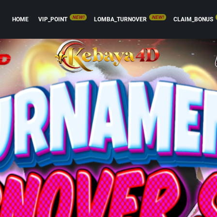
NEW!
NEW!
HOME
VIP_POINT
LOMBA_TURNOVER
CLAIM_BONUS