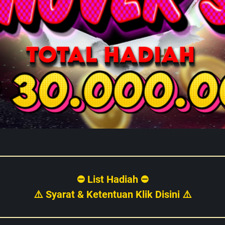
⛔ List Hadiah ⛔
⚠️ Syarat & Ketentuan Klik Disini ⚠️