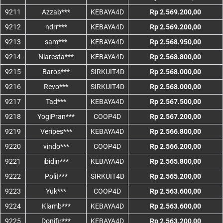
9211
Azzab***
KEBAYA4D
Rp 2.569.200,00
9212
ndrr***
KEBAYA4D
Rp 2.569.200,00
9213
sam***
KEBAYA4D
Rp 2.568.950,00
9214
Niaresta***
KEBAYA4D
Rp 2.568.800,00
9215
Baros***
SIRKUIT4D
Rp 2.568.000,00
9216
Revo***
SIRKUIT4D
Rp 2.568.000,00
9217
Tad***
KEBAYA4D
Rp 2.567.500,00
9218
YogiPran***
COOP4D
Rp 2.567.200,00
9219
Veripes***
KEBAYA4D
Rp 2.566.800,00
9220
vindo***
COOP4D
Rp 2.566.200,00
9221
ibidin***
KEBAYA4D
Rp 2.565.800,00
9222
Polit***
SIRKUIT4D
Rp 2.565.200,00
9223
Yuk***
COOP4D
Rp 2.563.600,00
9224
Klamb***
KEBAYA4D
Rp 2.563.600,00
9225
Donifir***
KEBAYA4D
Rp 2.563.200,00